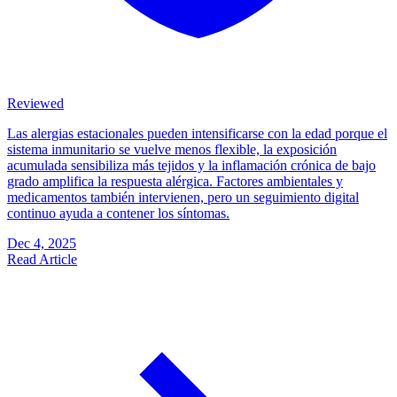
Reviewed
Las alergias estacionales pueden intensificarse con la edad porque el
sistema inmunitario se vuelve menos flexible, la exposición
acumulada sensibiliza más tejidos y la inflamación crónica de bajo
grado amplifica la respuesta alérgica. Factores ambientales y
medicamentos también intervienen, pero un seguimiento digital
continuo ayuda a contener los síntomas.
Dec 4, 2025
Read Article