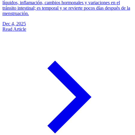
líquidos, inflamación, cambios hormonales y variaciones en el
tránsito intestinal; es temporal y se revierte pocos días después de la
menstruación.
Dec 4, 2025
Read Article