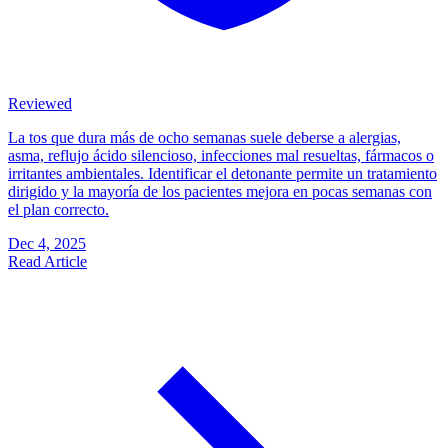
Reviewed
La tos que dura más de ocho semanas suele deberse a alergias,
asma, reflujo ácido silencioso, infecciones mal resueltas, fármacos o
irritantes ambientales. Identificar el detonante permite un tratamiento
dirigido y la mayoría de los pacientes mejora en pocas semanas con
el plan correcto.
Dec 4, 2025
Read Article