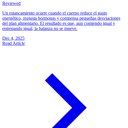
Reviewed
Un estancamiento ocurre cuando el cuerpo reduce el gasto
energético, reajusta hormonas y compensa pequeñas desviaciones
del plan alimentario. El resultado es que, aun comiendo igual y
entrenando igual, la balanza no se mueve.
Dec 4, 2025
Read Article